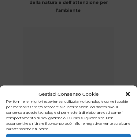
della natura e dell’attenzione per
l’ambiente
.
Gestisci Consenso Cookie
Per fornire le migliori esperienze, utilizziamo tecnologie come i cookie
per memorizzare e/o accedere alle informazioni del dispositivo. Il
consenso a queste tecnologie ci permetterà di elaborare dati come il
comportamento di navigazione o ID unici su questo sito. Non
acconsentire o ritirare il consenso può influire negativamente su alcune
caratteristiche e funzioni.