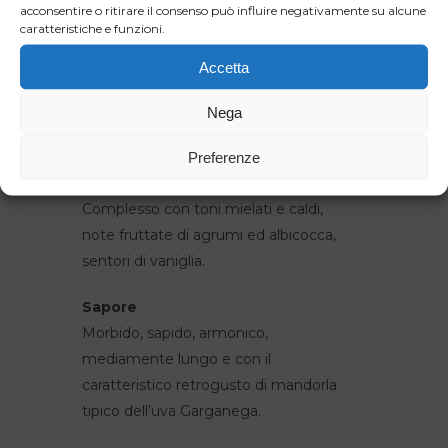
acconsentire o ritirare il consenso può influire negativamente su alcune
proprio lievito fino a primavera.
caratteristiche e funzioni.
Caratteristiche organolettiche
Accetta
Colore
Nega
Giallo dorato.
Preferenze
Profumo
Complesso con toni mielati e caldi,
note fruttate di agrumi ed albicocca,
sentori di vaniglia.
Sapore
Morbido, sapido, armonico,
mediamente lungo e con il
caratteristico retrogusto di mandorla
tipico dell’uva Garganega.