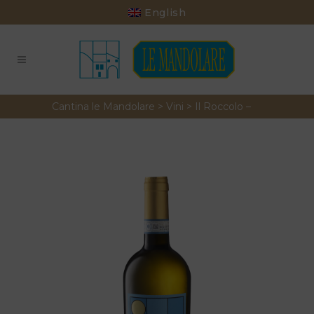
English
Cantina le Mandolare
>
Vini
>
Il Roccolo –
SOAVE D.O.C. CLASSICO