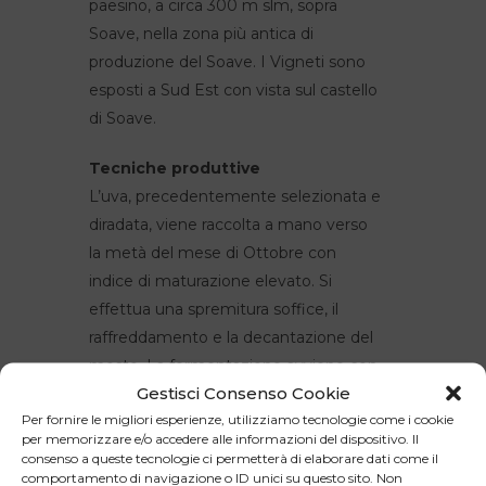
paesino, a circa 300 m slm, sopra
Soave, nella zona più antica di
produzione del Soave. I Vigneti sono
esposti a Sud Est con vista sul castello
di Soave.
Tecniche produttive
L’uva, precedentemente selezionata e
diradata, viene raccolta a mano verso
la metà del mese di Ottobre con
indice di maturazione elevato. Si
effettua una spremitura soffice, il
raffreddamento e la decantazione del
mosto. La fermentazione avviene con
Gestisci Consenso Cookie
lieviti selezionati, a temperature
Per fornire le migliori esperienze, utilizziamo tecnologie come i cookie
comprese tra i 10 e i 18 °C., il 30% in
per memorizzare e/o accedere alle informazioni del dispositivo. Il
legno di rovere e il 70% in acciaio. Il
consenso a queste tecnologie ci permetterà di elaborare dati come il
vino viene poi lasciato maturare sul
comportamento di navigazione o ID unici su questo sito. Non